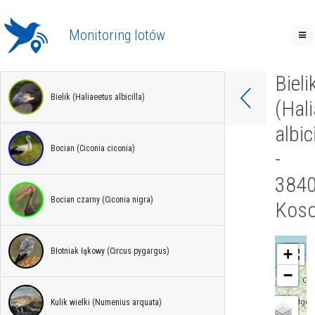
Monitoring lotów
Bieli
Bielik (Haliaeetus albicilla)
(Hal
albic
Bocian (Ciconia ciconia)
-
384
Bocian czarny (Ciconia nigra)
Koso
+
Błotniak łąkowy (Circus pygargus)
−
Kulik wielki (Numenius arquata)