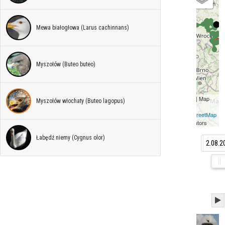
Mewa białogłowa (Larus cachinnans)
Myszołów (Buteo buteo)
Leaflet
| Map
Myszołów włochaty (Buteo lagopus)
data ©
OpenStreetMap
contributors
Łabędź niemy (Cygnus olor)
24.04.
2.08.2