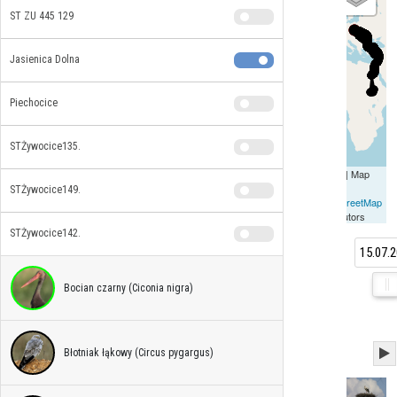
ST ZU 445 129
Jasienica Dolna
Piechocice
STŻywocice135.
Leaflet
| Map
data ©
STŻywocice149.
OpenStreetMap
contributors
STŻywocice142.
15.07.
7.08.2
Bocian czarny (Ciconia nigra)
Błotniak łąkowy (Circus pygargus)