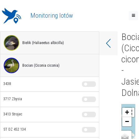
Monitoring lotów
Boci
Bielik (Haliaeetus albicilla)
(Cic
cicon
Bocian (Ciconia ciconia)
-
Jasi
3438
Doln
3717 Zbysia
+
3413 Strojec
−
ST DZ 452 134