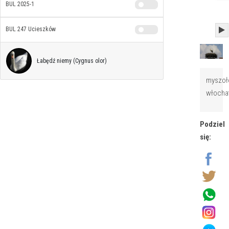
BUL 2025-1
BUL 247 Ucieszków
Łabędź niemy (Cygnus olor)
myszo
włocha
Podziel
się: