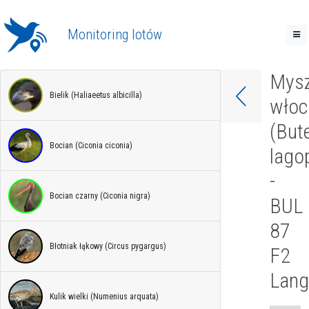
Monitoring lotów
Mys
Bielik (Haliaeetus albicilla)
włoc
(But
Bocian (Ciconia ciconia)
lago
-
Bocian czarny (Ciconia nigra)
BUL
87
Błotniak łąkowy (Circus pygargus)
F2
Lan
Kulik wielki (Numenius arquata)